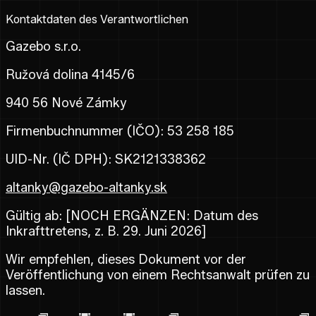
Kontaktdaten des Verantwortlichen
Gazebo s.r.o.
Ružová dolina 4145/6
940 56 Nové Zámky
Firmenbuchnummer (IČO): 53 258 185
UID-Nr. (IČ DPH): SK2121338362
altanky@gazebo-altanky.sk
Gültig ab: [NOCH ERGÄNZEN: Datum des
Inkrafttretens, z. B. 29. Juni 2026]
Wir empfehlen, dieses Dokument vor der
Veröffentlichung von einem Rechtsanwalt prüfen zu
lassen.