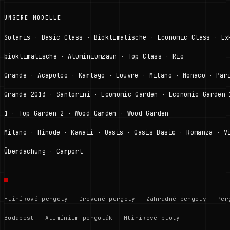
UNSERE MODELLE
Solaris
Basic Class
Bioklimatische
Economic Class
Ex
·
·
·
·
bioklimatische
Aluminiumzaun
Top Class
Rio
·
·
·
Grande
Acapulco
Kartago
Louvre
Milano
Monaco
Par
·
·
·
·
·
·
Grande 2013
Santorini
Economic Garden
Economic Garden 
·
·
·
1
Top Garden 2
Wood Garden
Wood Garden
·
·
·
Milano
Hinode
Kawaii
Oasis
Oasis Basic
Romanza
V
·
·
·
·
·
·
Überdachung
Carport
·
Hliníkové pergoly
·
Drevené pergoly
·
Záhradné pergoly
·
Per
Budapest
·
Alumínium pergolák
·
Hliníkové ploty