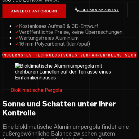
+43 665 65789167
ANGEBOT ANFORDERN
✓
Kostenloses Aufmaß & 3D-Entwurf
✓
Veröffentlichte Preise, keine Überraschungen
✓
Wartungsfreies Aluminium
✓
16 mm Polycarbonat (klar/opal)
•
STES TECHNOLOGISCHES VERFAHREN
KEINE SICHTBAREN K
Bioklimatische Pergola
Sonne und Schatten unter Ihrer
Kontrolle
Eine bioklimatische Aluminiumpergola findet eine
außergewöhnliche Balance zwischen gutem