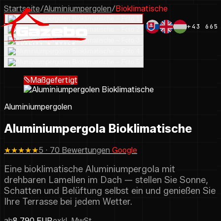
Startseite
/
Aluminiumpergolen
/
Bioklimatische
+43 665
Maßgefertigt
Aluminiumpergolen
Aluminiumpergola Bioklimatische
★★★★★
5 · 70 Bewertungen
Google
Eine bioklimatische Aluminiumpergola mit
drehbaren Lamellen im Dach — stellen Sie Sonne,
Schatten und Belüftung selbst ein und genießen Sie
Ihre Terrasse bei jedem Wetter.
ab
8 790 EUR
exkl. MwSt.