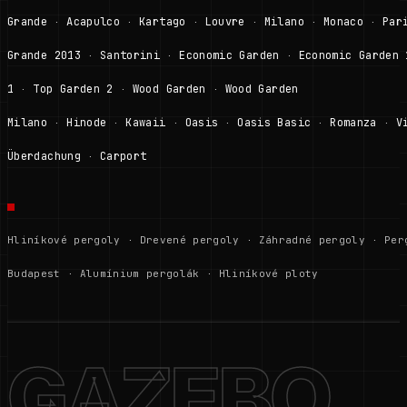
Grande
Acapulco
Kartago
Louvre
Milano
Monaco
Par
·
·
·
·
·
·
Grande 2013
Santorini
Economic Garden
Economic Garden 
·
·
·
1
Top Garden 2
Wood Garden
Wood Garden
·
·
·
Milano
Hinode
Kawaii
Oasis
Oasis Basic
Romanza
V
·
·
·
·
·
·
Überdachung
Carport
·
Hliníkové pergoly
·
Drevené pergoly
·
Záhradné pergoly
·
Per
Budapest
·
Alumínium pergolák
·
Hliníkové ploty
GAZEBO