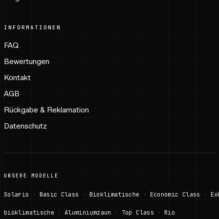
INFORMATIONEN
FAQ
Bewertungen
Kontakt
AGB
Rückgabe & Reklamation
Datenschutz
UNSERE MODELLE
Solaris
Basic Class
Bioklimatische
Economic Class
Ex
·
·
·
·
bioklimatische
Aluminiumzaun
Top Class
Rio
·
·
·