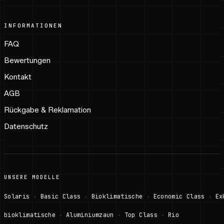
INFORMATIONEN
FAQ
Bewertungen
Kontakt
AGB
Rückgabe & Reklamation
Datenschutz
UNSERE MODELLE
Solaris
Basic Class
Bioklimatische
Economic Class
Ex
·
·
·
·
bioklimatische
Aluminiumzaun
Top Class
Rio
·
·
·