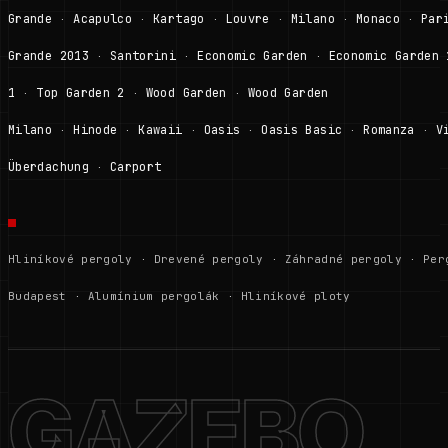
Grande
Acapulco
Kartago
Louvre
Milano
Monaco
Par
·
·
·
·
·
·
Grande 2013
Santorini
Economic Garden
Economic Garden 
·
·
·
1
Top Garden 2
Wood Garden
Wood Garden
·
·
·
Milano
Hinode
Kawaii
Oasis
Oasis Basic
Romanza
V
·
·
·
·
·
·
Überdachung
Carport
·
Hliníkové pergoly
·
Drevené pergoly
·
Záhradné pergoly
·
Per
Budapest
·
Alumínium pergolák
·
Hliníkové ploty
GAZEBO