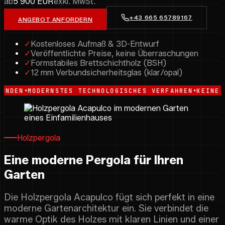
ab
5 900 EUR
exkl. MwSt.
+43 665 65789167
ANGEBOT ANFORDERN
✓
Kostenloses Aufmaß & 3D-Entwurf
✓
Veröffentlichte Preise, keine Überraschungen
✓
Formstabiles Brettschichtholz (BSH)
✓
12 mm Verbundsicherheitsglas (klar/opal)
•
MODERNSTES TECHNOLOGISCHES VERFAHREN
KEINE SICHTB
Holzpergola
Eine moderne Pergola für Ihren
Garten
Die Holzpergola Acapulco fügt sich perfekt in eine
moderne Gartenarchitektur ein. Sie verbindet die
warme Optik des Holzes mit klaren Linien und einer