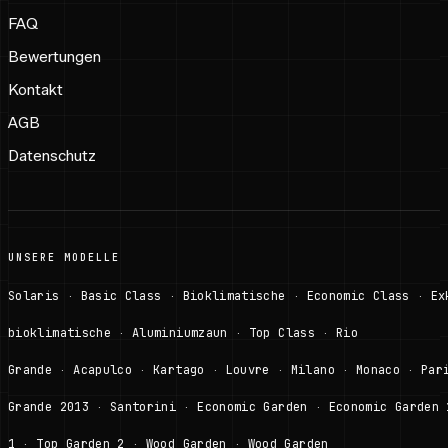
FAQ
Bewertungen
Kontakt
AGB
Datenschutz
UNSERE MODELLE
Solaris
Basic Class
Bioklimatische
Economic Class
Ex
·
·
·
·
bioklimatische
Aluminiumzaun
Top Class
Rio
·
·
·
Grande
Acapulco
Kartago
Louvre
Milano
Monaco
Par
·
·
·
·
·
·
Grande 2013
Santorini
Economic Garden
Economic Garden 
·
·
·
1
Top Garden 2
Wood Garden
Wood Garden
·
·
·