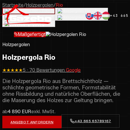
Startseite
/
Holzpergolen
/
Rio
+43 665
Maßgefertigt
Holzpergolen
Holzpergola Rio
★★★★★
5 · 70 Bewertungen
Google
Die Holzpergola Rio aus Brettschichtholz —
schlichte geometrische Formen, Formstabilität
ohne Rissbildung und natürliche Oberflächen, die
die Maserung des Holzes zur Geltung bringen.
ab
4 890 EUR
exkl. MwSt.
+43 665 65789167
ANGEBOT ANFORDERN