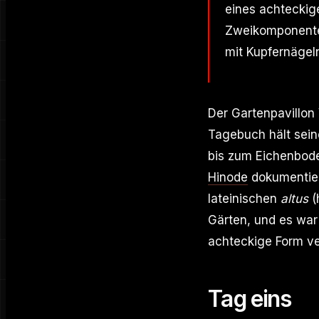
eines achteckig
Zweikomponentenk
mit Kupfernägeln
Der Gartenpavillon 
Tagebuch hält sein
bis zum Eichenbod
Hinode
dokumentier
lateinischen
altus
(
Gärten, und es war 
achteckige Form ver
Tag eins