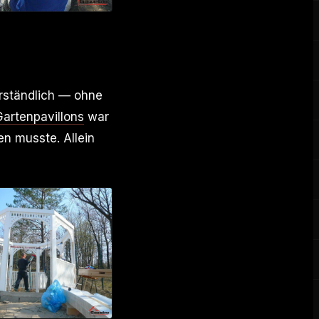
rständlich — ohne
Gartenpavillons
war
en musste. Allein