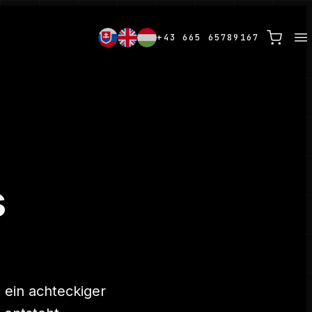
+43 665 65789167
s
e ein achteckiger