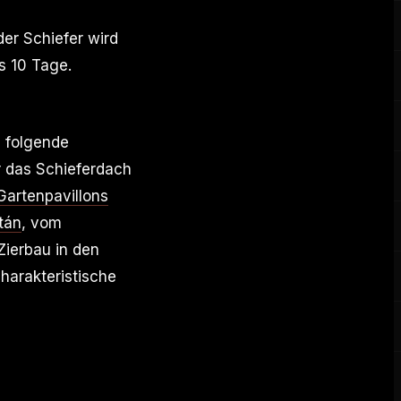
der Schiefer wird
s 10 Tage.
s folgende
r das Schieferdach
Gartenpavillons
tán
, vom
Zierbau in den
charakteristische